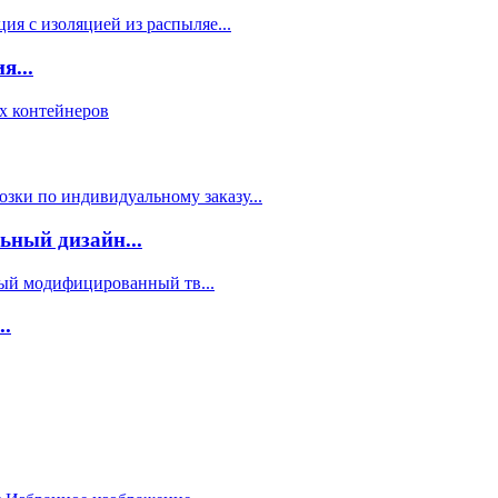
я...
ный дизайн...
.