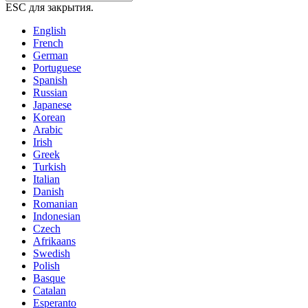
ESC для закрытия.
English
French
German
Portuguese
Spanish
Russian
Japanese
Korean
Arabic
Irish
Greek
Turkish
Italian
Danish
Romanian
Indonesian
Czech
Afrikaans
Swedish
Polish
Basque
Catalan
Esperanto